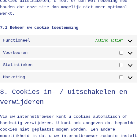
cookies uitschakelen, u moet er dan wel rekening mee
houden dat onze site dan mogelijk niet meer optimaal
werkt.
7.1 Beheer uw cookie toestemming
Functioneel
Altijd actief
Voorkeuren
Voork
Statistieken
Stati
Marketing
Marke
8. Cookies in- / uitschakelen en
verwijderen
Via uw internetbrowser kunt u cookies automatisch of
handmatig verwijderen. U kunt ook aangeven dat bepaalde
cookies niet geplaatst mogen worden. Een andere
mogelijkheid is dat u uw internetbrowser zodanig instelt