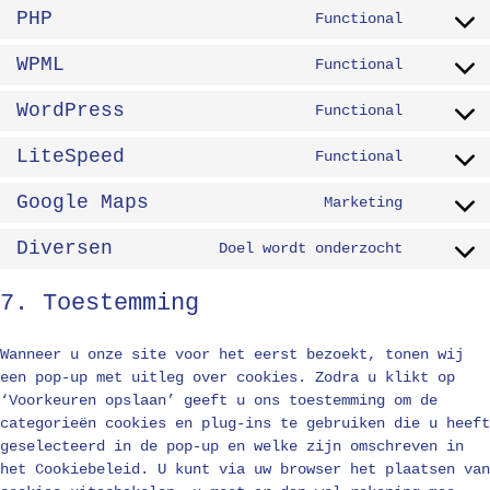
to
PHP
Functional
service
Consent
cleantal
to
WPML
Functional
spam-
service
Consent
protect
php
to
WordPress
Functional
service
Consent
wpml
to
LiteSpeed
Functional
service
Consent
wordpres
to
Google Maps
Marketing
service
Consent
litespee
to
Diversen
Doel wordt onderzocht
service
Consent
google-
to
7. Toestemming
maps
service
diversen
Wanneer u onze site voor het eerst bezoekt, tonen wij
een pop-up met uitleg over cookies. Zodra u klikt op
‘Voorkeuren opslaan’ geeft u ons toestemming om de
categorieën cookies en plug-ins te gebruiken die u heeft
geselecteerd in de pop-up en welke zijn omschreven in
het Cookiebeleid. U kunt via uw browser het plaatsen van