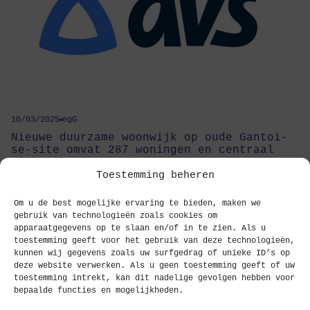
10/03/2025
egG
Nieu­we duur­za­me woon­wijk op oude Gan­toi­
se-site omvat 287 wonin­gen en cen­traal
wijkpark
Toestemming beheren
Project
Om u de best mogelijke ervaring te bieden, maken we
gebruik van technologieën zoals cookies om
apparaatgegevens op te slaan en/of in te zien. Als u
toestemming geeft voor het gebruik van deze technologieën,
kunnen wij gegevens zoals uw surfgedrag of unieke ID’s op
deze website verwerken. Als u geen toestemming geeft of uw
toestemming intrekt, kan dit nadelige gevolgen hebben voor
bepaalde functies en mogelijkheden.