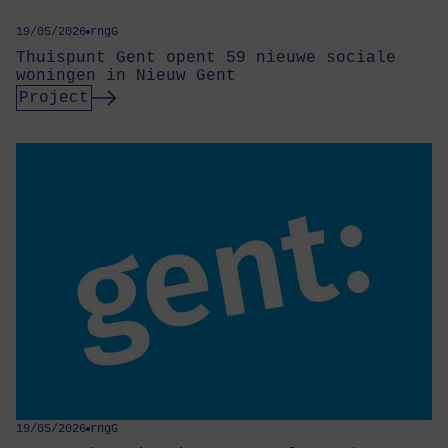
19/05/2026
rngG
Thuis­punt Gent opent 59 nieu­we soci­a­le
wonin­gen in Nieuw Gent
Project
19/05/2026
rngG