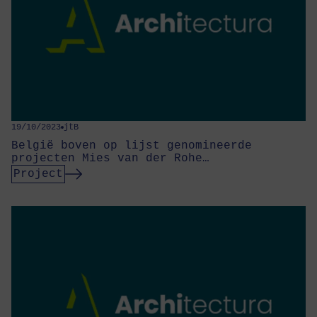
19/10/2023
jtB
België boven op lijst genomineerde
projecten Mies van der Rohe…
Project