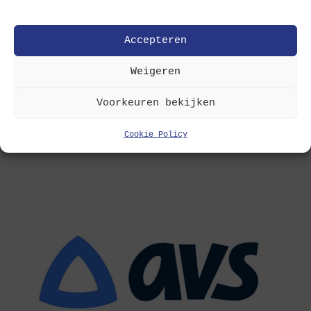
Accepteren
Weigeren
10/03/2025
egG
Voorkeuren bekijken
Ontwerp voorgesteld voor nieuwe wijk op
terrein voormalig Ottenstadion
Cookie Policy
Project