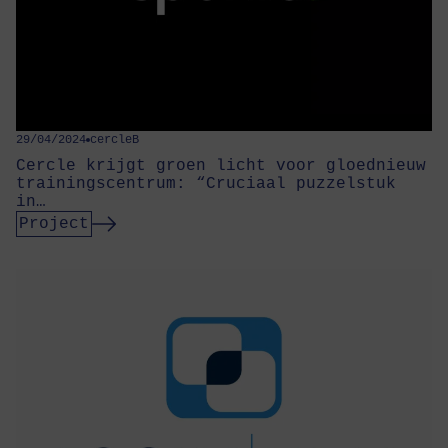
29/04/2024
cercleB
Cercle krijgt groen licht voor gloednieuw
trainingscentrum: “Cruciaal puzzelstuk
in…
Project