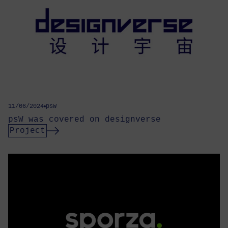
11/06/2024
psW
psW was covered on designverse
Project