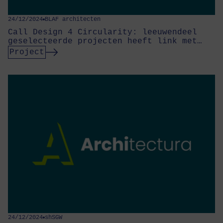
24/12/2024
BLAF architecten
Call Design 4 Circularity: leeuwendeel
geselecteerde projecten heeft link met…
Project
24/12/2024
shSGW