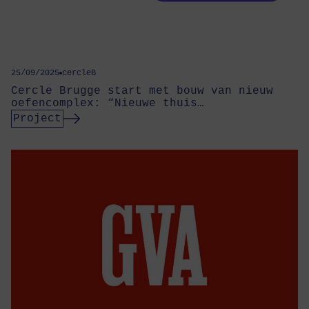
25/09/2025
cercleB
Cercle Brugge start met bouw van nieuw
oefencomplex: “Nieuwe thuis…
Project