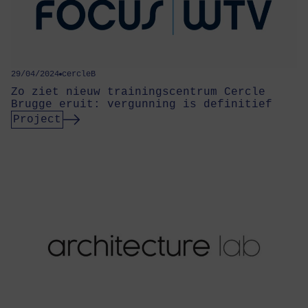
29/04/2024
cercleB
Zo ziet nieuw trai­nings­cen­trum Cer­cle
Brug­ge eruit: ver­gun­ning is definitief
Project