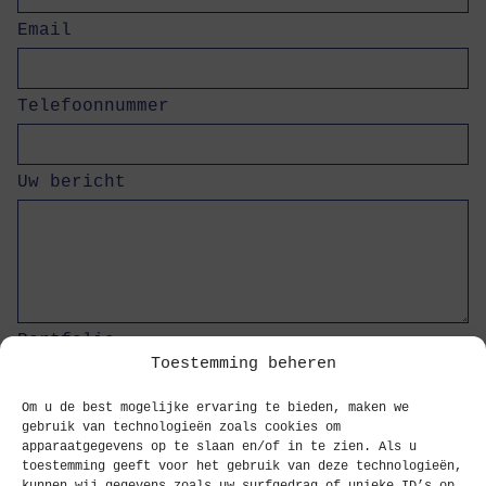
Email
Telefoonnummer
Uw bericht
Portfolio
Toestemming beheren
Om u de best mogelijke ervaring te bieden, maken we
Motivatiebrief
gebruik van technologieën zoals cookies om
apparaatgegevens op te slaan en/of in te zien. Als u
toestemming geeft voor het gebruik van deze technologieën,