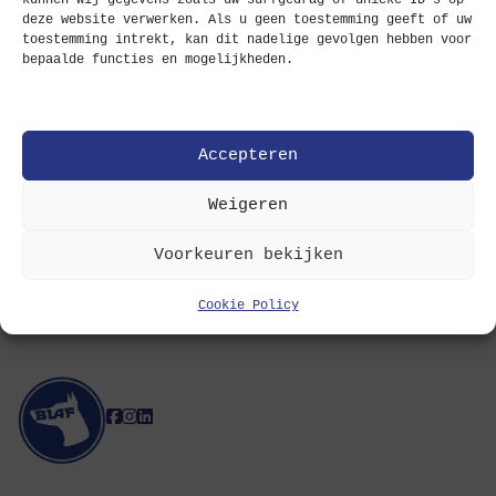
kunnen wij gegevens zoals uw surfgedrag of unieke ID’s op
deze website verwerken. Als u geen toestemming geeft of uw
toestemming intrekt, kan dit nadelige gevolgen hebben voor
Verzenden
bepaalde functies en mogelijkheden.
PROJECTARCHITECT
Accepteren
Full time
Weigeren
Ervaring: 3-5 jaar
Voorkeuren bekijken
Cookie Policy