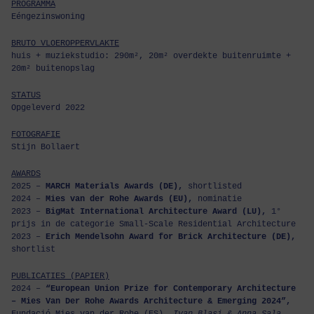
PROGRAMMA
Eéngezinswoning
BRUTO VLOEROPPERVLAKTE
huis + muziekstudio: 290m², 20m² overdekte buitenruimte +
20m² buitenopslag
STATUS
Opgeleverd 2022
FOTOGRAFIE
Stijn Bollaert
AWARDS
2025 –
MARCH Materials Awards (DE),
shortlisted
2024 –
Mies van der Rohe Awards (EU),
nominatie
2023 –
BigMat International Architecture Award (LU),
1°
prijs in de categorie Small-Scale Residential Architecture
2023 –
Erich Mendelsohn Award for Brick Architecture (DE),
shortlist
PUBLICATIES (PAPIER)
2024 –
“European Union Prize for Contemporary Architecture
– Mies Van Der Rohe Awards Architecture & Emerging 2024”,
Fundació Mies van der Rohe (ES),
Ivan Blasi & Anna Sala