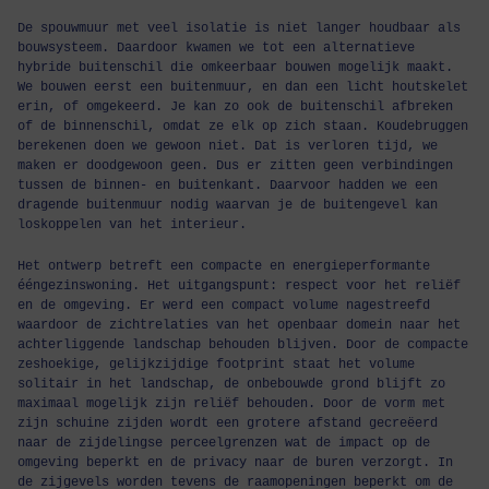
De spouwmuur met veel isolatie is niet langer houdbaar als
bouwsysteem. Daardoor kwamen we tot een alternatieve
hybride buitenschil die omkeerbaar bouwen mogelijk maakt.
We bouwen eerst een buitenmuur, en dan een licht houtskelet
erin, of omgekeerd. Je kan zo ook de buitenschil afbreken
of de binnenschil, omdat ze elk op zich staan. Koudebruggen
berekenen doen we gewoon niet. Dat is verloren tijd, we
maken er doodgewoon geen. Dus er zitten geen verbindingen
tussen de binnen- en buitenkant. Daarvoor hadden we een
dragende buitenmuur nodig waarvan je de buitengevel kan
loskoppelen van het interieur.
Het ontwerp betreft een compacte en energieperformante
ééngezinswoning. Het uitgangspunt: respect voor het reliëf
en de omgeving. Er werd een compact volume nagestreefd
waardoor de zichtrelaties van het openbaar domein naar het
achterliggende landschap behouden blijven. Door de compacte
zeshoekige, gelijkzijdige footprint staat het volume
solitair in het landschap, de onbebouwde grond blijft zo
maximaal mogelijk zijn reliëf behouden. Door de vorm met
zijn schuine zijden wordt een grotere afstand gecreëerd
naar de zijdelingse perceelgrenzen wat de impact op de
omgeving beperkt en de privacy naar de buren verzorgt. In
de zijgevels worden tevens de raamopeningen beperkt om de