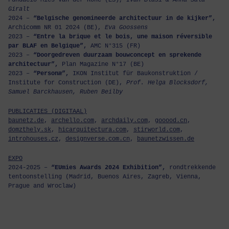
Giralt
2024 –
“Belgische genomineerde architectuur in de kijker”,
Archicomm NR 01 2024 (BE),
Eva Goossens
2023 –
“Entre la brique et le bois, une maison réversible
par BLAF en Belgique”,
AMC N°315 (FR)
2023 –
“Doorgedreven duurzaam bouwconcept en sprekende
architectuur”,
Plan Magazine N°17 (BE)
2023 –
“Personæ”,
IKON Institut für Baukonstruktion /
Institute for Construction (DE),
Prof. Helga Blocksdorf,
Samuel Barckhausen, Ruben Beilby
PUBLICATIES (DIGITAAL)
baunetz.de
,
archello.com
,
archdaily.com
,
gooood.cn
,
domzthely.sk
,
hicarquitectura.com
,
stirworld.com
,
introhouses.cz
,
designverse.com.cn
,
baunetzwissen.de
EXPO
2024-2025 –
“EUmies Awards 2024 Exhibition”,
rondtrekkende
tentoonstelling (Madrid, Buenos Aires, Zagreb, Vienna,
Prague and Wroclaw)