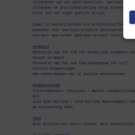
integreren van een waterspeeltuin, spelaanleidin
zitbanken en prairiebeplanting zorgt ervoor dat 
plein ook een eigen gebruik krijgt.
Zowel in masterplanfase als architectuurfase wer
momenten voor buurtparticipatie geïntegreerd,
waardoor een ruimer gedragen project ontstaat.
OPDRACHT
Renovatie van het TIB tot Stedelijke Academie vo
Muziek en Woord
Renovatie van het oud fabrieksgebouw tot vijf
sociale koopwoningen
Het nieuw bouwen van 12 sociale wooneenheden
OPDRACHTGEVER
Intercommunale: Interwaas / Waasse Landmaatschap
WLM
stad Sint-Niklaas / Sint-Niklase Maatschappij vo
de Huisvesting SNMH
TEAM
BLAF architecten, Denc! studio, Volt architecten