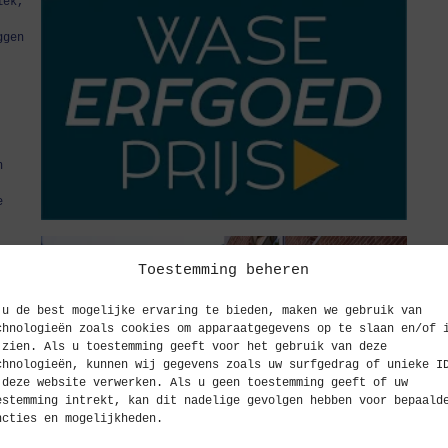
iek,
ggen
n
e
Toestemming beheren
et
 u de best mogelijke ervaring te bieden, maken we gebruik van
chnologieën zoals cookies om apparaatgegevens op te slaan en/of 
or
 zien. Als u toestemming geeft voor het gebruik van deze
chnologieën, kunnen wij gegevens zoals uw surfgedrag of unieke I
 deze website verwerken. Als u geen toestemming geeft of uw
 hun
estemming intrekt, kan dit nadelige gevolgen hebben voor bepaald
eke
ncties en mogelijkheden.
g en
et