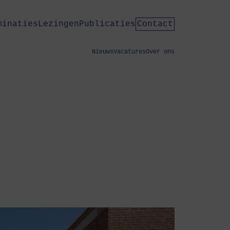
minaties
Lezingen
Publicaties
Contact
Nieuws
Vacatures
Over ons