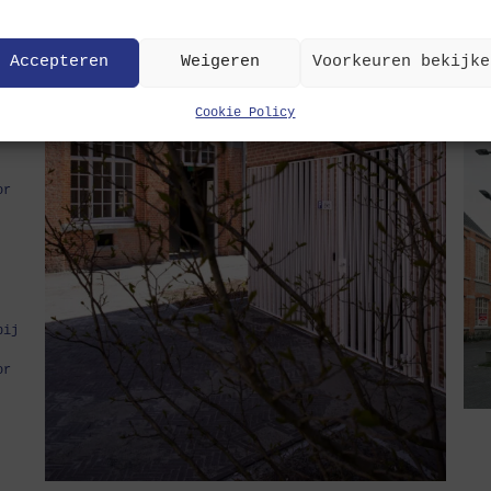
gen,
elk
Accepteren
Weigeren
Voorkeuren bekijke
den
Cookie Policy
or
pij
or