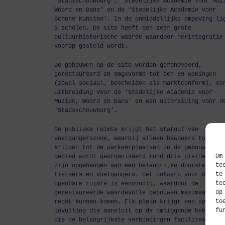
‘Stadsschouwburg’, ‘Stedelijke Academie voor Muz
Woord en Dans’ en de ‘Stedelijke Academie voor
Schone Kunsten’. In de onmiddellijke omgeving li
3 scholen. De site heeft een zeer grote
cultuurhistorische waarde waardoor herintegratie
voorop gesteld wordt.
De gebouwen op de site worden gerenoveerd,
gerestaureerd en omgevormd tot een 59 woningen
(zowel sociaal, bescheiden als marktconform), ee
uitbreiding voor de ‘Stedelijke Academie voor
Muziek, Woord en Dans’ en een uitbreiding voor d
‘Stadsschouwburg’.
De publieke ruimte krijgt het statuut van
voetgangerszone, waarbij alleen bewoners toegang
krijgen tot de parkeerplaatsen in de gebouwen. H
Om
gebied wordt georganiseerd rond drie pleinen die
te
zijn opgehangen aan een belangrijke doorsteek vo
te
fietsers en voetgangers. Het ontwerp voor de
te
openbare ruimte is eenvoudig, waardoor de
op
gerestaureerde waardevolle gebouwen maximaal tot
to
recht kunnen komen. Elk plein krijgt een specifi
fu
invulling die aansluit op de omliggende bebouwin
die de belangrijkste verbindingen faciliteert. H