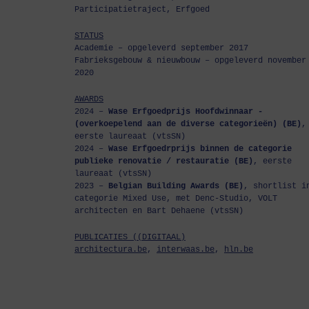
Participatietraject, Erfgoed
STATUS
Academie – opgeleverd september 2017
Fabrieksgebouw & nieuwbouw – opgeleverd november
2020
AWARDS
2024 –
Wase Erfgoedprijs Hoofdwinnaar -
(overkoepelend aan de diverse categorieën) (BE)
,
eerste laureaat (vtsSN)
2024 –
Wase Erfgoedrprijs binnen de categorie
publieke renovatie / restauratie (BE)
, eerste
laureaat (vtsSN)
2023 –
Belgian Building Awards (BE)
, shortlist i
categorie Mixed Use, met Denc-Studio, VOLT
architecten en Bart Dehaene (vtsSN)
PUBLICATIES ((DIGITAAL)
architectura.be
,
interwaas.be
,
hln.be