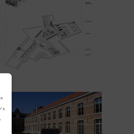
in
D’s
e