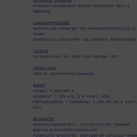
GELEVERDE DIENSTEN
Architectuuropdracht binnen masterplan Nero &
Omgeving
GUNNINGSPROCEDURE
Aanstelling ontwerper via kandidatuurstelling in
fasen
Aanstelling uitvoerder via openbare aanbesteding
LOCATIE
Collegestraat 38, 9100 Sint-Niklaas (BE)
OPPERVLAKTE
6500 m² stadskernvernieuwing
BUDGET
Totaal: 5.000.000 €
Academie: 2.020.476,71 € (excl. btw)
Fabrieksgebouw + nieuwbouw: 2.968.857,99 € (excl
btw)
RELEVANTIE
Architectuuropdracht, Cultuurcentrum, Gemengd
gebruik & multifunctionaliteit
Financiële grootorde, Duurzaam en circulair bouw