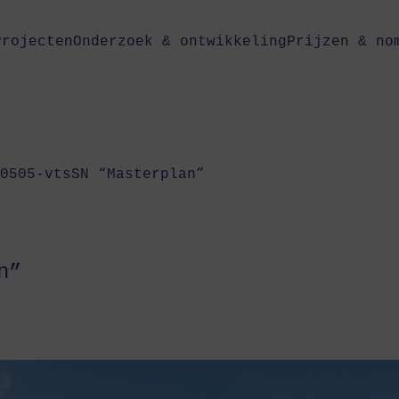
Projecten
Onderzoek & ontwikkeling
Prijzen & no
0505-vtsSN “Masterplan”
n”