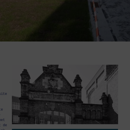
site
te
-
het
t de