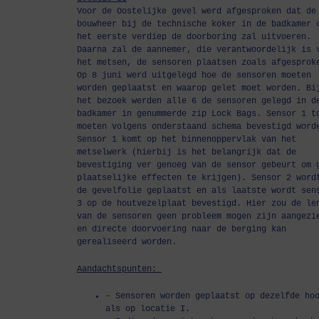
Voor de Oostelijke gevel werd afgesproken dat de
bouwheer bij de technische koker in de badkamer 
het eerste verdiep de doorboring zal uitvoeren.
Daarna zal de aannemer, die verantwoordelijk is 
het metsen, de sensoren plaatsen zoals afgesprok
Op 8 juni werd uitgelegd hoe de sensoren moeten
worden geplaatst en waarop gelet moet worden. Bi
het bezoek werden alle 6 de sensoren gelegd in d
badkamer in genummerde zip Lock Bags. Sensor 1 t
moeten volgens onderstaand schema bevestigd word
Sensor 1 komt op het binnenoppervlak van het
metselwerk (hierbij is het belangrijk dat de
bevestiging ver genoeg van de sensor gebeurt om 
plaatselijke effecten te krijgen). Sensor 2 word
de gevelfolie geplaatst en als laatste wordt sen
3 op de houtvezelplaat bevestigd. Hier zou de le
van de sensoren geen probleem mogen zijn aangezi
en directe doorvoering naar de berging kan
gerealiseerd worden.
Aandachtspunten:
– Sensoren worden geplaatst op dezelfde ho
als op locatie I.