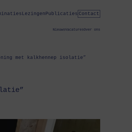
minaties
Lezingen
Publicaties
Contact
Nieuws
Vacatures
Over ons
oning met kalkhennep isolatie”
latie”