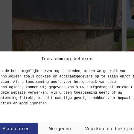
Toestemming beheren
 In
 u de best mogelijke ervaring te bieden, maken we gebruik van
chnologieën zoals cookies om apparaatgegevens op te slaan en/of 
 De
 zien. Als u toestemming geeft voor het gebruik van deze
p
chnologieën, kunnen wij gegevens zoals uw surfgedrag of unieke I
 deze website verwerken. Als u geen toestemming geeft of uw
estemming intrekt, kan dit nadelige gevolgen hebben voor bepaald
type
ncties en mogelijkheden.
Accepteren
Weigeren
Voorkeuren bekijke