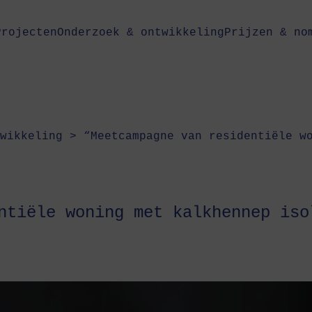
Projecten
Onderzoek & ontwikkeling
Prijzen & no
wikkeling
>
“Meetcampagne van residentiële w
ntiële woning met kalkhennep iso