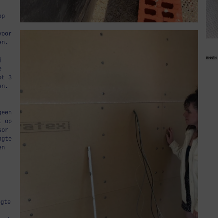
op
voor
en.
j
e
ot 3
en.
geen
t op
sor
ngte
en
ogte