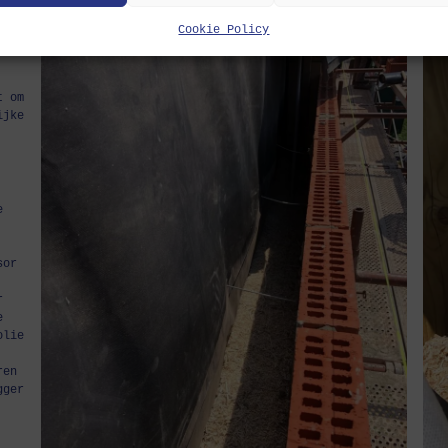
Cookie Policy
t om
ijke
e
sor
r
e
olie
ren
gger