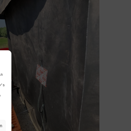
in
D’s
e
n