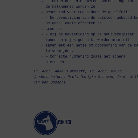
– Indien deze niet meteen worden ingestort
de kalkhennep worden ze
beschermd voor regen door de gevelfolie.
– De bevestiging van de baksteen gebeurd h
om geen lokale effecten te
creëren.
– Bij de bevestiging op de houtvezelplaat
kunnen nietjes gebruikt worden maar dit
samen met een netje om doorboring van de k
te vermijden.
– Correcte nummering zoals het schema
hieronder.
Ir. Arch. Anke Blommaert, Ir. Arch. Bruno
Vanderschelden, Prof. Marijke Steeman, Prof. Nat
Van Den Bossche