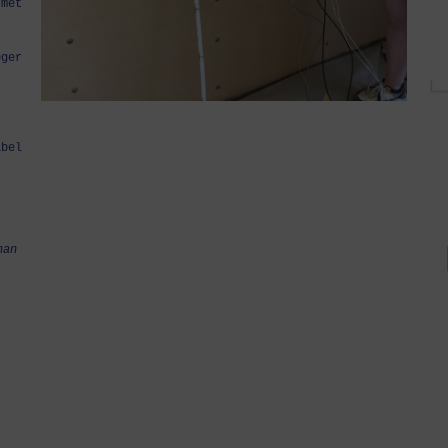
 met
oger
abel
han