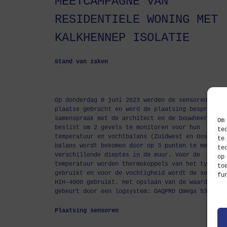
MEETCAMPAGNE VAN
RESIDENTIELE WONING MET
KALKHENNEP ISOLATIE
Stand van zaken
Op donderdag 8 juni 2023 werden de sensoren ter
plaatse gebracht en werd de plaatsing besproken.
samenspraak met de architect en de bouwheer werd
Om
beslist om 2 gevels te monitoren voor hun
te
temperatuur en vochtbalans (Zuidwest en Oosten).
te
balans wordt bekomen door op 3 punten te meten o
te
verschillende dieptes in de muur. Voor de
op
temperatuur worden thermokoppels van het type K
to
gebruikt en voor de vochtigheid wordt de sensor 
fu
HIH-4000 gebruikt. Het opslaan van de waardes
gebeurt door een logsystem: DAQPRO Omega 5300
Plaatsing sensoren