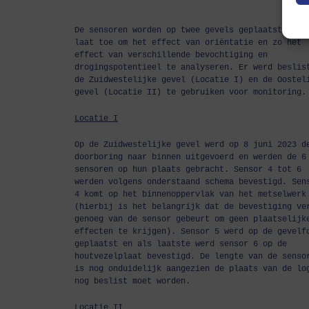
De sensoren worden op twee gevels geplaatst. Dit
laat toe om het effect van oriëntatie en zo het
effect van verschillende bevochtiging en
drogingspotentieel te analyseren. Er werd beslis
de Zuidwestelijke gevel (Locatie I) en de Oostel
gevel (Locatie II) te gebruiken voor monitoring.
Locatie I
Op de Zuidwestelijke gevel werd op 8 juni 2023 d
doorboring naar binnen uitgevoerd en werden de 6
sensoren op hun plaats gebracht. Sensor 4 tot 6
werden volgens onderstaand schema bevestigd. Sen
4 komt op het binnenoppervlak van het metselwerk
(hierbij is het belangrijk dat de bevestiging ve
genoeg van de sensor gebeurt om geen plaatselijk
effecten te krijgen). Sensor 5 werd op de gevelf
geplaatst en als laatste werd sensor 6 op de
houtvezelplaat bevestigd. De lengte van de senso
is nog onduidelijk aangezien de plaats van de lo
nog beslist moet worden.
Locatie II