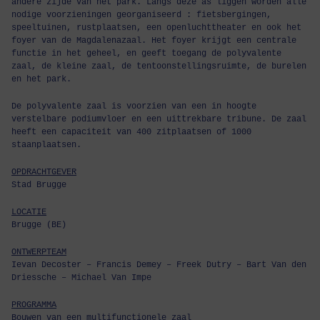
andere zijde van het park. Langs deze as liggen worden alle
nodige voorzieningen georganiseerd : fietsbergingen,
speeltuinen, rustplaatsen, een openluchttheater en ook het
foyer van de Magdalenazaal. Het foyer krijgt een centrale
functie in het geheel, en geeft toegang de polyvalente
zaal, de kleine zaal, de tentoonstellingsruimte, de burelen
en het park.
De polyvalente zaal is voorzien van een in hoogte
verstelbare podiumvloer en een uittrekbare tribune. De zaal
heeft een capaciteit van 400 zitplaatsen of 1000
staanplaatsen.
OPDRACHTGEVER
Stad Brugge
LOCATIE
Brugge (BE)
ONTWERPTEAM
Ievan Decoster – Francis Demey – Freek Dutry – Bart Van den
Driessche – Michael Van Impe
PROGRAMMA
Bouwen van een multifunctionele zaal