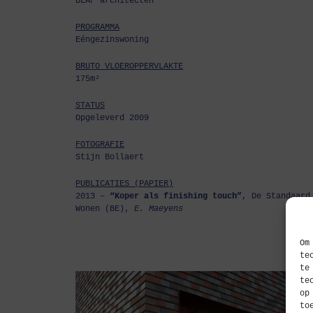
BLAF architecten
PROGRAMMA
Eéngezinswoning
BRUTO VLOEROPPERVLAKTE
175m²
STATUS
Opgeleverd 2009
FOTOGRAFIE
Stijn Bollaert
PUBLICATIES (PAPIER)
2013 –
“Koper als finishing touch”
, De Standaard
Wonen (BE),
E. Maeyens
Om
te
te
te
op
to