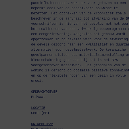
passiefhuisconcept, werd er voor gekozen om een
beperkt deel van de beschikbare bouwzone te
bezetten. Het optrekken van de kroonlijst zoals
beschreven in de aanvraag tot afwijking van de B
voorschriften is hiervan het gevolg, met het oog
het realiseren van een volwaardig bouwprogramma 
een eengezinswoning. Aangezien het gebouw wordt
opgetrokken in houtskelet werd voor de afwerking
de gevels gezocht naar een kwalitatief en duurza
alternatief voor gevelmetselwerk. De keramische
gevelpannen sluiten qua materiaalsamenstelling e
kleurschakering goed aan bij het in het BPA
voorgeschreven metselwerk. Het grondplan van de
woning is gericht op optimale passieve zonnewins
en op de flexibele noden van een gezin in volle
groei.
OPDRACHTGEVER
Privaat
LOCATIE
Gent (BE)
ONTWERPTEAM