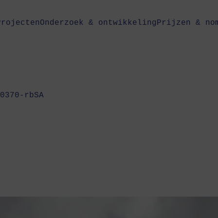
Projecten
Onderzoek & ontwikkeling
Prijzen & no
0370-rbSA