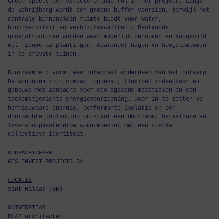
Groen speelt een structurerende rol in het project. Langs
de Schrijberg wordt een groene buffer voorzien, terwijl het
centrale binnenplein ruimte biedt voor water,
biodiversiteit en verblijfskwaliteit. Bestaande
groenstructuren worden waar mogelijk behouden en aangevuld
met nieuwe aanplantingen, waaronder hagen en hoogstambomen
in de private tuinen.
Duurzaamheid vormt een integraal onderdeel van het ontwerp.
De woningen zijn compact opgevat, flexibel indeelbaar en
gebouwd met aandacht voor ecologische materialen en een
toekomstgerichte energievoorziening. Door in te zetten op
hernieuwbare energie, performante isolatie en een
doordachte inplanting ontstaat een duurzame, betaalbare en
levensloopbestendige woonomgeving met een sterke
collectieve identiteit.
OPDRACHTGEVER
GES INVEST PROJECTS BV
LOCATIE
Sint-Nilaas (BE)
ONTWERPTEAM
BLAF architecten