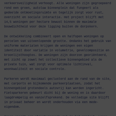
verkeersveiligheid verhoogt. Alle woningen zijn gegroepeerd
rond een groen, autoluw binnenplein dat fungeert als
gedeelde ontmoetingsruimte en tegelijk zorgt voor rust,
overzicht en sociale interactie. Het project blijft met
14,5 woningen per hectare bewust binnen de maximale
bouwdichtheid voor deze ligging buiten de dorpskern.
De ontwikkeling combineert open en halfopen woningen op
percelen van uiteenlopende grootte. Ondanks het gebruik van
uniforme materialen krijgen de woningen een eigen
identiteit door variatie in volumetrie, gevelcompositie en
kroonlijsthoogtes. De woningen zijn doorzon georiënteerd,
met zicht op zowel het collectieve binnengebied als de
private tuin, wat zorgt voor optimale lichtinval,
woonkwaliteit en sociale controle.
Parkeren wordt maximaal geclusterd aan de rand van de site,
met carports en bijkomende parkeerplaatsen, zodat het
binnengebied grotendeels autovrij kan worden ingericht.
Fietsparkeren gebeurt dicht bij de woning en is daardoor
laagdrempelig en vanzelfsprekend. De volledige site blijft
in privaat beheer en wordt onderhouden via een mede-
eigendom.